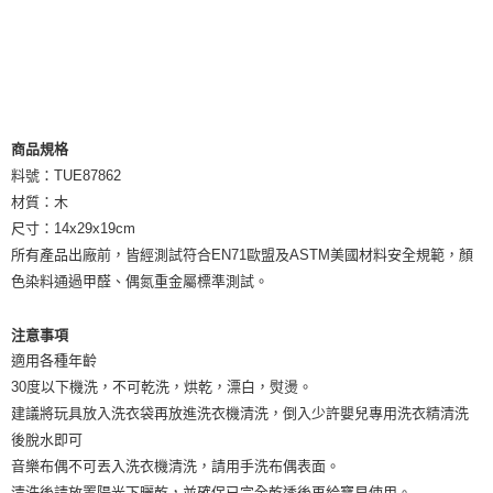
商品規格
料號：TUE87862
材質：木
尺寸：14x29x19cm
所有產品出廠前，皆經測試符合EN71歐盟及ASTM美國材料安全規範，顏
色染料通過甲醛、偶氮重金屬標準測試。
注意事項
適用各種年齡
30度以下機洗，不可乾洗，烘乾，漂白，熨燙。
建議將玩具放入洗衣袋再放進洗衣機清洗，倒入少許嬰兒專用洗衣精清洗
後脫水即可
音樂布偶不可丟入洗衣機清洗，請用手洗布偶表面。
清洗後請放置陽光下曬乾，並確保已完全乾透後再給寶貝使用。