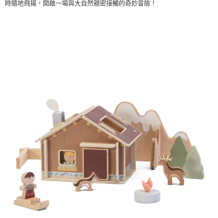
權轉讓予恩沛科技股份有限公司。
時隨地飛揚，開啟一場與大自然親密接觸的奇妙冒險！
２．關於個人資料處理事宜，請瀏覽以下網址：
https://aftee.tw/terms/#terms3
３．未成年的使用者請事先徵得法定代理人或監護人之同意方可使用
「AFTEE先享後付」，若未經同意申辦者引起之損失，本公司不負相關責
任。
４．使用「AFTEE先享後付」時，將依據個別帳號之用戶狀況，依本公司即
時審查核予不同之上限額度；若仍有額度不足之情形，本公司將視審查結果
請求用戶進行身份認證。
５．嚴禁一人註冊多個帳號或使用他人資訊註冊。若發現惡意使用之情形，
恩沛科技股份有限公司將有權停止該用戶之使用額度並採取法律行動。