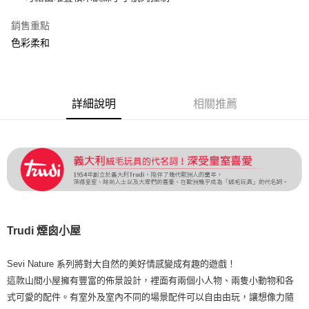
相關說明
銷售重點
【關於「AFTEE先享後付」】
ATM付款
AFTEE先享後付是「在收到商品之後才付款」的支付方式。 讓您購物簡單
色彩柔和
便利好安心！
貨到付款
１．簡單：不需註冊會員、不需綁卡、不需儲值。
２．便利：只要手機號碼，簡訊認證，即可結帳。
３．安心：先確認商品／服務後，再付款。
運送方式
詳細說明
相關推薦
【「AFTEE先享後付」結帳流程】
全家取貨付款
１．於結帳方式選擇「AFTEE先享後付」後，將跳轉至「AFTEE先享後付」
每筆NT$60，滿NT$1,500(含以上)免運費
結帳頁面，進行簡訊認證並確認金額後，即可完成結帳。
２．訂單成立數日內，您將收到繳費通知簡訊。
7-11取貨付款
３．收到繳費通知簡訊後14天內，點擊此簡訊中的連結，可透過四大超商／
ATM／網路銀行／等多元方式進行付款，方視為交易完成。
每筆NT$60，滿NT$1,500(含以上)免運費
※ 請注意：結帳手續完成當下不需立刻繳費，但若您需要取消訂單，請聯絡
購買商品的店家。未經商家同意取消之訂單仍視為有效，需透過AFTEE先享
宅配
後付繳納相關費用。
每筆NT$120，滿NT$1,500(含以上)免運費
※ 交易是否成功請以「AFTEE先享後付 」之結帳頁面顯示為準，若有關於
Trudi 煙囪小屋
是否繳費成功／繳費後需取消欲退款等相關疑問，請聯繫「AFTEE先享後付
客戶支援中心」
https://netprotections.freshdesk.com/support/home
貨到付款
Sevi Nature 系列將對大自然的美好情感變成有趣的遊戲！
每筆NT$120，滿NT$1,500(含以上)免運費
【注意事項】
這款山間小屋擁有豐富的佈景設計，裡面有兩個小人物、兩隻小動物和各
１．透過由恩沛科技股份有限公司提供之「AFTEE先享後付」服務完成之交
式可愛的配件。有室外及室內不同的場景配件可以自由由玩，讓想像力隨
易，需依本服務之必要範圍內提供個人資料，並將交易相關給付款項請求債