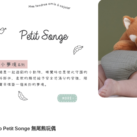
動。
o Petit Songe 無尾熊玩偶