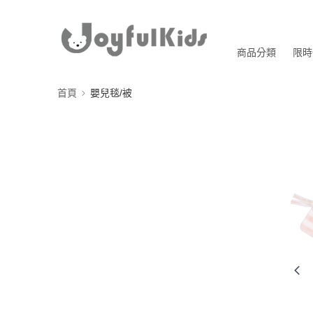
商品分類
限時
首頁
嬰兒毯/被