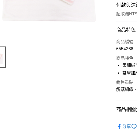
付款與運
超取滿NT$
付款方式
商品特色
信用卡一
商品編號
6554268
超商取貨
商品特色
LINE Pay
柔細絨
雙層加
Apple Pay
銷售重點
街口支付
觸感細緻
悠遊付
AFTEE先
商品相關分
相關說明
嬰兒毯/被
【關於「A
ATM付款
分享
AFTEE
Kaloo
H
便利好安