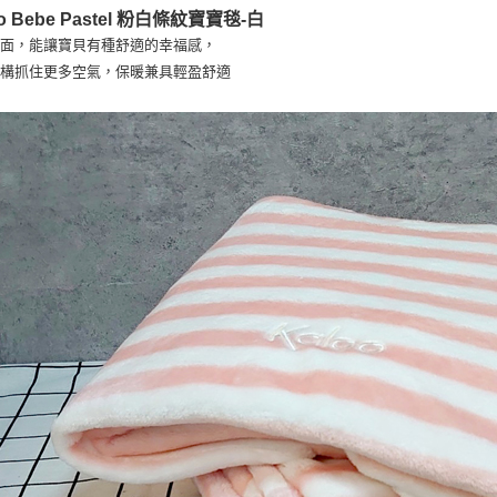
任。
oo Bebe Pastel 粉白條紋寶寶毯-白
４．使用「
絨面，能讓寶貝有種舒適的幸福感，
即時審查
結果請求
結構抓住更多空氣，保暖兼具輕盈舒適
５．嚴禁
形，恩沛
動。