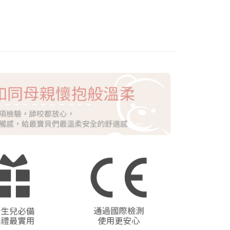
：不需註冊會員、不需綁卡、不需儲值。
：只要手機號碼，簡訊認證，即可結帳。
：先確認商品／服務後，再付款。
EE先享後付」結帳流程】
方式選擇「AFTEE先享後付」後，將跳轉至「AFTEE先享後
付款
頁面，進行簡訊認證並確認金額後，即可完成結帳。
0，滿NT$1,500(含以上)免運費
成立數日內，您將收到繳費通知簡訊。
費通知簡訊後14天內，點擊此簡訊中的連結，可透過四大超商
網路銀行／等多元方式進行付款，方視為交易完成。
付款
：結帳手續完成當下不需立刻繳費，但若您需要取消訂單，請聯
0，滿NT$1,500(含以上)免運費
的店家。未經商家同意取消之訂單仍視為有效，需透過AFTEE
繳納相關費用。
否成功請以「AFTEE先享後付 」之結帳頁面顯示為準，若有關於
功／繳費後需取消欲退款等相關疑問，請聯繫「AFTEE先享後
20，滿NT$1,500(含以上)免運費
援中心」
https://netprotections.freshdesk.com/support/home
項】
20，滿NT$1,500(含以上)免運費
恩沛科技股份有限公司提供之「AFTEE先享後付」服務完成之
依本服務之必要範圍內提供個人資料，並將交易相關給付款項請
讓予恩沛科技股份有限公司。
個人資料處理事宜，請瀏覽以下網址：
ee.tw/terms/#terms3
年的使用者請事先徵得法定代理人或監護人之同意方可使用
E先享後付」，若未經同意申辦者引起之損失，本公司不負相關責