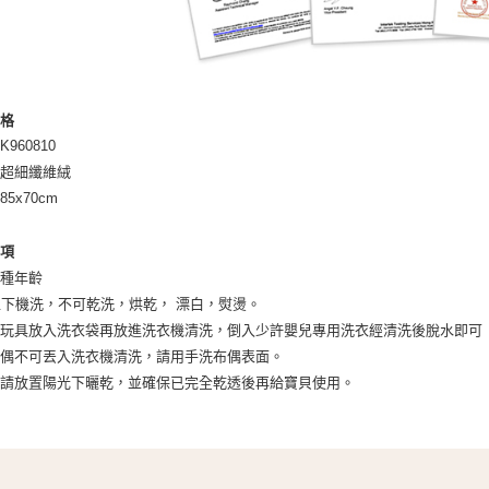
規格
960810
：超細纖維絨
5x70cm
事項
各種年齡
以下機洗，不可乾洗，烘乾， 漂白，熨燙。
將玩具放入洗衣袋再放進洗衣機清洗，倒入少許嬰兒專用洗衣經清洗後脫水即可
布偶不可丟入洗衣機清洗，請用手洗布偶表面。
後請放置陽光下曬乾，並確保已完全乾透後再給寶貝使用。