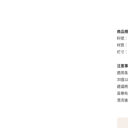
商品
料號：K
材質
尺寸：8
注意
適用
30度
建議
音樂
清洗