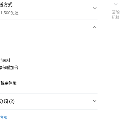
送方式
清除
1,500免運
紀錄
次付款
付款
毛面料
厚保暖加倍
，輕柔保暖
享後付
類 (2)
FTEE先享後付」】
客服
先享後付是「在收到商品之後才付款」的支付方式。 讓您購物簡單
ome 生活
心！