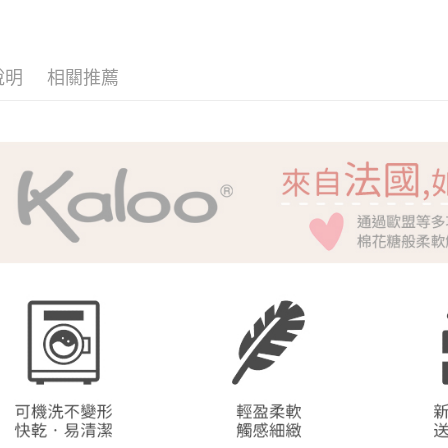
貨到付款
１．簡單
２．便利
３．安心
運送方式
說明
相關推薦
【「AFT
１．於結帳
全家取貨
付」結帳
每筆NT$6
２．訂單
３．收到繳
／ATM／
7-11取貨
※ 請注意
每筆NT$6
絡購買商品
先享後付
宅配
※ 交易是
是否繳費成
每筆NT$1
付客戶支
貨到付款
【注意事
每筆NT$1
１．透過由
交易，需
求債權轉
２．關於
https://aft
３．未成
「AFTE