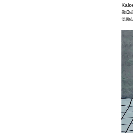
Kal
柔細
雙層