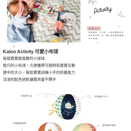
是否繳費成功／繳費後需取消欲退款等相關疑問，請聯繫「AFTEE先享後付
客戶支援中心」
https://netprotections.freshdesk.com/support/home
貨到付款
每筆NT$120，滿NT$1,500(含以上)免運費
【注意事項】
１．透過由恩沛科技股份有限公司提供之「AFTEE先享後付」服務完成之交
易，需依本服務之必要範圍內提供個人資料，並將交易相關給付款項請求債
權轉讓予恩沛科技股份有限公司。
２．關於個人資料處理事宜，請瀏覽以下網址：
https://aftee.tw/terms/#terms3
３．未成年的使用者請事先徵得法定代理人或監護人之同意方可使用
Kaloo Activity 可愛小布球
「AFTEE先享後付」，若未經同意申辦者引起之損失，本公司不負相關責
每個寶寶都喜歡的小球球
任。
４．使用「AFTEE先享後付」時，將依據個別帳號之用戶狀況，依本公司即
輕巧的小布球，方便攜帶可隨時和寶寶互動
時審查核予不同之上限額度；若仍有額度不足之情形，本公司將視審查結果
適中的大小，幫助寶寶訓練小手的抓握能力
請求用戶進行身份認證。
活潑的配色絕對讓寶貝愛不釋手
５．嚴禁一人註冊多個帳號或使用他人資訊註冊。若發現惡意使用之情形，
恩沛科技股份有限公司將有權停止該用戶之使用額度並採取法律行動。