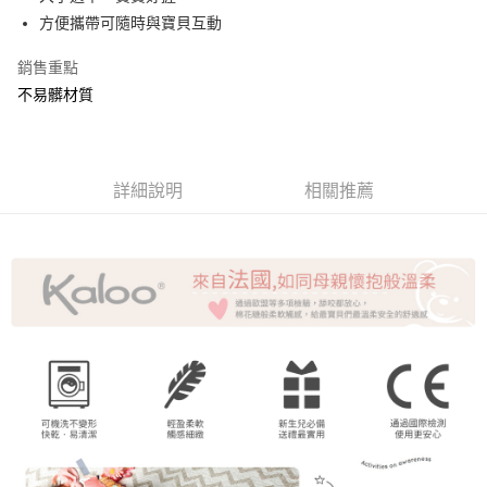
方便攜帶可隨時與寶貝互動
街口支付
銷售重點
悠遊付
不易髒材質
AFTEE先享後付
相關說明
【關於「AFTEE先享後付」】
ATM付款
AFTEE先享後付是「在收到商品之後才付款」的支付方式。 讓您購物簡單
詳細說明
相關推薦
便利好安心！
貨到付款
１．簡單：不需註冊會員、不需綁卡、不需儲值。
２．便利：只要手機號碼，簡訊認證，即可結帳。
３．安心：先確認商品／服務後，再付款。
運送方式
【「AFTEE先享後付」結帳流程】
全家取貨付款
１．於結帳方式選擇「AFTEE先享後付」後，將跳轉至「AFTEE先享後付」
每筆NT$60，滿NT$1,500(含以上)免運費
結帳頁面，進行簡訊認證並確認金額後，即可完成結帳。
２．訂單成立數日內，您將收到繳費通知簡訊。
7-11取貨付款
３．收到繳費通知簡訊後14天內，點擊此簡訊中的連結，可透過四大超商／
ATM／網路銀行／等多元方式進行付款，方視為交易完成。
每筆NT$60，滿NT$1,500(含以上)免運費
※ 請注意：結帳手續完成當下不需立刻繳費，但若您需要取消訂單，請聯絡
購買商品的店家。未經商家同意取消之訂單仍視為有效，需透過AFTEE先享
宅配
後付繳納相關費用。
每筆NT$120，滿NT$1,500(含以上)免運費
※ 交易是否成功請以「AFTEE先享後付 」之結帳頁面顯示為準，若有關於