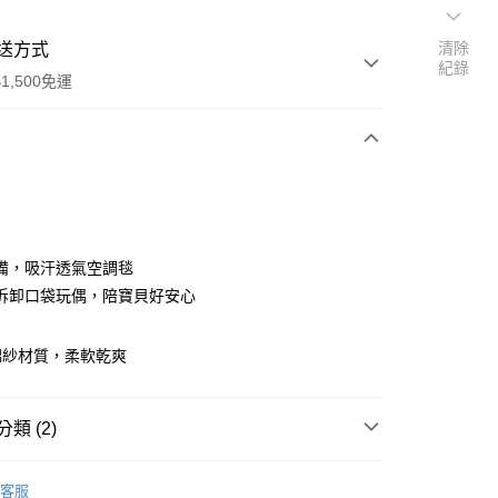
清除
送方式
紀錄
1,500免運
次付款
付款
備，吸汗透氣空調毯
拆卸口袋玩偶，陪寶貝好安心
綿紗材質，柔軟乾爽
享後付
類 (2)
FTEE先享後付」】
客服
先享後付是「在收到商品之後才付款」的支付方式。 讓您購物簡單