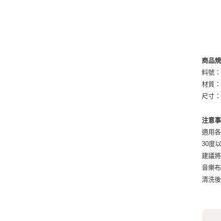
商品
料號：K
材質
尺寸：1
注意
適用
30度
建議
音樂
清洗