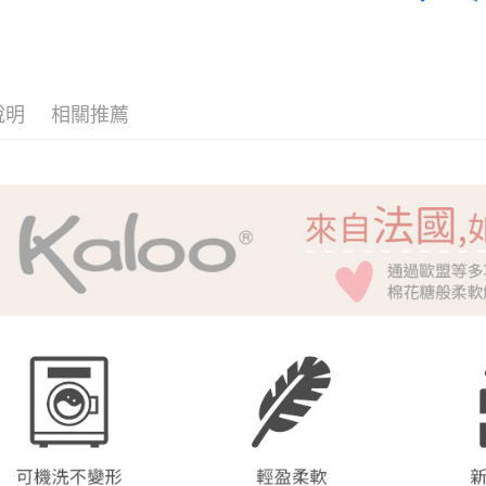
Kaloo
P
便利好安
貨到付款
１．簡單
２．便利
３．安心
運送方式
說明
相關推薦
【「AFT
１．於結帳
全家取貨
付」結帳
每筆NT$6
２．訂單
３．收到繳
／ATM／
7-11取貨
※ 請注意
每筆NT$6
絡購買商品
先享後付
宅配
※ 交易是
是否繳費成
每筆NT$1
付客戶支
貨到付款
【注意事
每筆NT$1
１．透過由
交易，需
求債權轉
２．關於
https://aft
３．未成