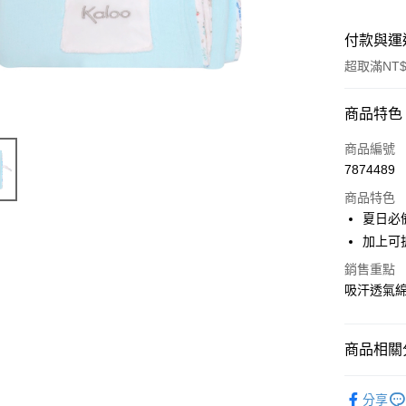
付款與運
超取滿NT$
付款方式
商品特色
信用卡一
商品編號
7874489
超商取貨
商品特色
LINE Pay
夏日必
加上可
Apple Pay
銷售重點
街口支付
吸汗透氣
悠遊付
AFTEE先
商品相關分
相關說明
嬰兒毯/被
【關於「A
ATM付款
分享
AFTEE