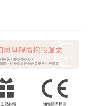
lume 經典
心！
：不需註冊會員、不需綁卡、不需儲值。
：只要手機號碼，簡訊認證，即可結帳。
：先確認商品／服務後，再付款。
EE先享後付」結帳流程】
方式選擇「AFTEE先享後付」後，將跳轉至「AFTEE先享後
付款
頁面，進行簡訊認證並確認金額後，即可完成結帳。
0，滿NT$1,500(含以上)免運費
成立數日內，您將收到繳費通知簡訊。
費通知簡訊後14天內，點擊此簡訊中的連結，可透過四大超商
網路銀行／等多元方式進行付款，方視為交易完成。
付款
：結帳手續完成當下不需立刻繳費，但若您需要取消訂單，請聯
0，滿NT$1,500(含以上)免運費
的店家。未經商家同意取消之訂單仍視為有效，需透過AFTEE
繳納相關費用。
否成功請以「AFTEE先享後付 」之結帳頁面顯示為準，若有關於
功／繳費後需取消欲退款等相關疑問，請聯繫「AFTEE先享後
20，滿NT$1,500(含以上)免運費
援中心」
https://netprotections.freshdesk.com/support/home
項】
20，滿NT$1,500(含以上)免運費
恩沛科技股份有限公司提供之「AFTEE先享後付」服務完成之
依本服務之必要範圍內提供個人資料，並將交易相關給付款項請
讓予恩沛科技股份有限公司。
個人資料處理事宜，請瀏覽以下網址：
ee.tw/terms/#terms3
年的使用者請事先徵得法定代理人或監護人之同意方可使用