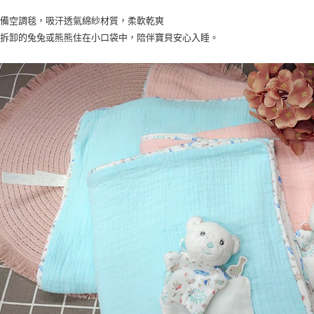
必備空調毯，吸汗透氣綿紗材質，柔軟乾爽
可拆卸的兔兔或熊熊住在小口袋中，陪伴寶貝安心入睡。