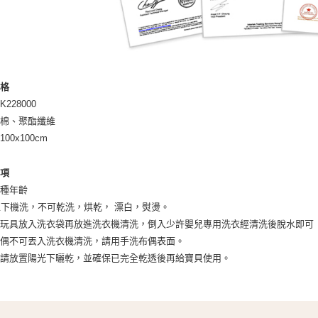
規格
228000
：棉、聚酯纖維
00x100cm
事項
各種年齡
以下機洗，不可乾洗，烘乾， 漂白，熨燙。
將玩具放入洗衣袋再放進洗衣機清洗，倒入少許嬰兒專用洗衣經清洗後脫水即可
布偶不可丟入洗衣機清洗，請用手洗布偶表面。
後請放置陽光下曬乾，並確保已完全乾透後再給寶貝使用。