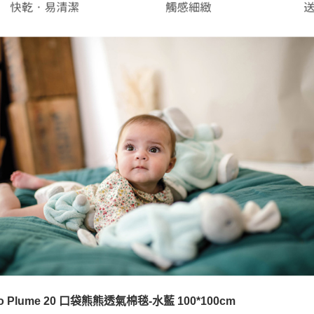
「AFTE
任。
４．使用「
即時審查
結果請求
５．嚴禁
形，恩沛
動。
oo Plume 20 口袋熊熊透氣棉毯-水藍 100*100cm