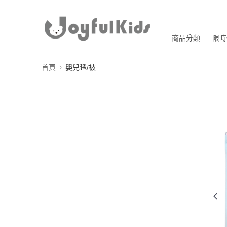
商品分類
限時
首頁
嬰兒毯/被