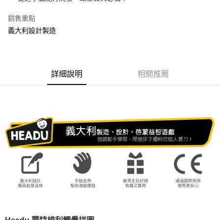
街口支付
銷售重點
義大利設計製造
悠遊付
AFTEE先享後付
相關說明
【關於「AFTEE先享後付」】
詳細說明
相關推薦
ATM付款
AFTEE先享後付是「在收到商品之後才付款」的支付方式。 讓您購物簡單
便利好安心！
貨到付款
１．簡單：不需註冊會員、不需綁卡、不需儲值。
２．便利：只要手機號碼，簡訊認證，即可結帳。
３．安心：先確認商品／服務後，再付款。
運送方式
【「AFTEE先享後付」結帳流程】
全家取貨付款
１．於結帳方式選擇「AFTEE先享後付」後，將跳轉至「AFTEE先享後付」
每筆NT$60，滿NT$1,500(含以上)免運費
結帳頁面，進行簡訊認證並確認金額後，即可完成結帳。
２．訂單成立數日內，您將收到繳費通知簡訊。
7-11取貨付款
３．收到繳費通知簡訊後14天內，點擊此簡訊中的連結，可透過四大超商／
ATM／網路銀行／等多元方式進行付款，方視為交易完成。
每筆NT$60，滿NT$1,500(含以上)免運費
※ 請注意：結帳手續完成當下不需立刻繳費，但若您需要取消訂單，請聯絡
購買商品的店家。未經商家同意取消之訂單仍視為有效，需透過AFTEE先享
宅配
後付繳納相關費用。
每筆NT$120，滿NT$1,500(含以上)免運費
※ 交易是否成功請以「AFTEE先享後付 」之結帳頁面顯示為準，若有關於