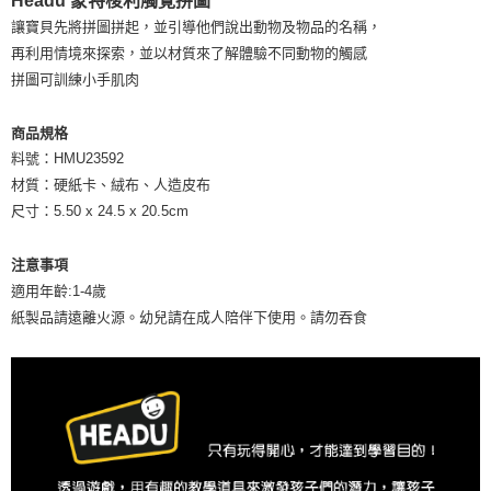
Headu 蒙特梭利觸覺拼圖
是否繳費成功／繳費後需取消欲退款等相關疑問，請聯繫「AFTEE先享後付
讓寶貝先將拼圖拼起，並引導他們說出動物及物品的名稱，
客戶支援中心」
https://netprotections.freshdesk.com/support/home
貨到付款
再利用情境來探索，並以材質來了解體驗不同動物的觸感
每筆NT$120，滿NT$1,500(含以上)免運費
【注意事項】
拼圖可訓練小手肌肉
１．透過由恩沛科技股份有限公司提供之「AFTEE先享後付」服務完成之交
易，需依本服務之必要範圍內提供個人資料，並將交易相關給付款項請求債
權轉讓予恩沛科技股份有限公司。
商品規格
２．關於個人資料處理事宜，請瀏覽以下網址：
料號：HMU23592
https://aftee.tw/terms/#terms3
材質：硬紙卡、絨布、人造皮布
３．未成年的使用者請事先徵得法定代理人或監護人之同意方可使用
「AFTEE先享後付」，若未經同意申辦者引起之損失，本公司不負相關責
尺寸：5.50 x 24.5 x 20.5cm
任。
４．使用「AFTEE先享後付」時，將依據個別帳號之用戶狀況，依本公司即
注意事項
時審查核予不同之上限額度；若仍有額度不足之情形，本公司將視審查結果
請求用戶進行身份認證。
適用年齡:1-4歲
５．嚴禁一人註冊多個帳號或使用他人資訊註冊。若發現惡意使用之情形，
紙製品請遠離火源。幼兒請在成人陪伴下使用。請勿吞食
恩沛科技股份有限公司將有權停止該用戶之使用額度並採取法律行動。