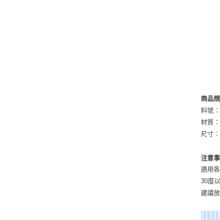
商品
料號：S
材質
尺寸：2
注意
適用
30度
建議