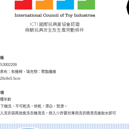
規格
3002209
：表布：有機棉、填充物：聚酯纖維
0x9x5.5cm
事項
各種年齡
以下機洗，不可乾洗，烘乾，漂白，熨燙。
放入洗衣袋再放進洗衣機清洗，倒入少許嬰兒專用洗衣精清洗後脫水即可