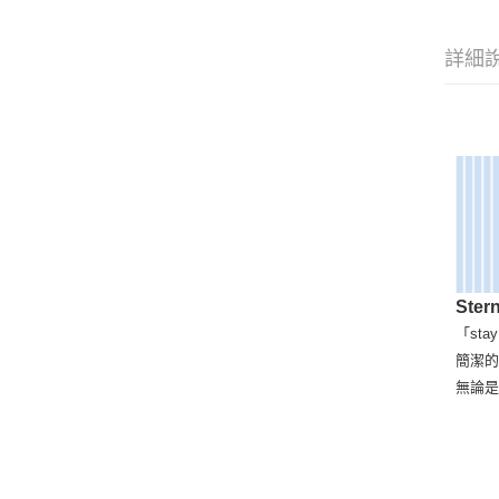
詳細
Ste
「st
簡潔
無論