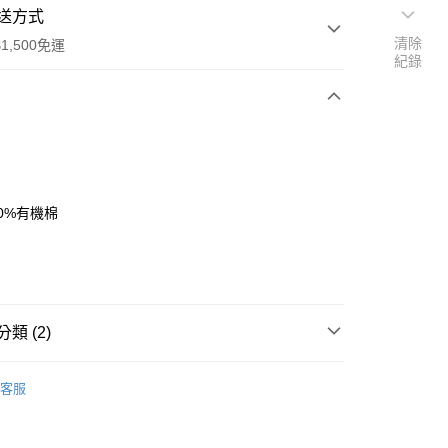
送方式
清除
1,500免運
紀錄
次付款
付款
0%有機棉
類 (2)
付款
客服
0，滿NT$1,500(含以上)免運費
付款