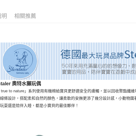
每筆NT$6
說明
相關推薦
宅配
每筆NT$1
貨到付款
每筆NT$1
rntaler 奧特水獺玩偶
ay true to nature」系列使用有機棉給寶貝更舒適安全的膚觸，並以回收
的線條設計，搭配柔和自然的顏色，讓柔軟的安撫更添了幾分設計感，小動物圍
是玩耍還是陪伴入睡，都是小寶貝的最佳夥伴！