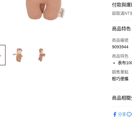
付款與運
超取滿NT$
付款方式
商品特色
信用卡一
商品編號
9093944
超商取貨
商品特色
LINE Pay
表布10
ATM付款
銷售重點
輕巧便攜
貨到付款
商品相關分
運送方式
玩偶
全家取貨
分享
Sterntaler
每筆NT$6
7-11取貨