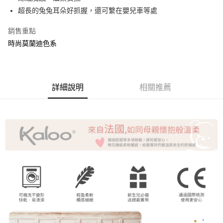
相關說明
超長的兔兔耳朵好抓握，還可繫在嬰兒車等處
【關於「AFTEE先享後付」】
ATM付款
AFTEE先享後付是「在收到商品之後才付款」的支付方式。 讓您購物簡單
銷售重點
便利好安心！
時尚莫蘭迪色系
貨到付款
１．簡單：不需註冊會員、不需綁卡、不需儲值。
２．便利：只要手機號碼，簡訊認證，即可結帳。
３．安心：先確認商品／服務後，再付款。
運送方式
【「AFTEE先享後付」結帳流程】
全家取貨付款
詳細說明
相關推薦
１．於結帳方式選擇「AFTEE先享後付」後，將跳轉至「AFTEE先享後付」
每筆NT$60，滿NT$1,500(含以上)免運費
結帳頁面，進行簡訊認證並確認金額後，即可完成結帳。
２．訂單成立數日內，您將收到繳費通知簡訊。
7-11取貨付款
３．收到繳費通知簡訊後14天內，點擊此簡訊中的連結，可透過四大超商／
ATM／網路銀行／等多元方式進行付款，方視為交易完成。
每筆NT$60，滿NT$1,500(含以上)免運費
※ 請注意：結帳手續完成當下不需立刻繳費，但若您需要取消訂單，請聯絡
購買商品的店家。未經商家同意取消之訂單仍視為有效，需透過AFTEE先享
宅配
後付繳納相關費用。
每筆NT$120，滿NT$1,500(含以上)免運費
※ 交易是否成功請以「AFTEE先享後付 」之結帳頁面顯示為準，若有關於
是否繳費成功／繳費後需取消欲退款等相關疑問，請聯繫「AFTEE先享後付
客戶支援中心」
https://netprotections.freshdesk.com/support/home
貨到付款
每筆NT$120，滿NT$1,500(含以上)免運費
【注意事項】
１．透過由恩沛科技股份有限公司提供之「AFTEE先享後付」服務完成之交
易，需依本服務之必要範圍內提供個人資料，並將交易相關給付款項請求債