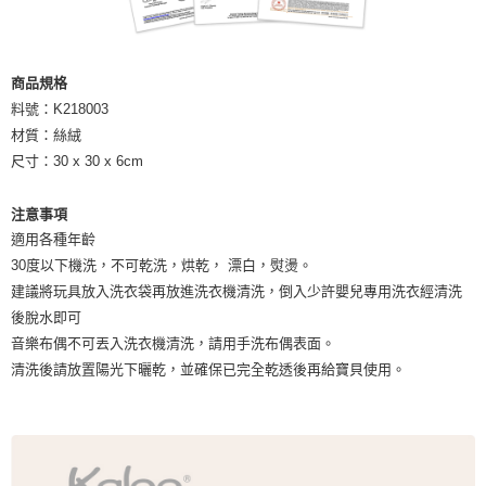
商品規格
料號：K218003
材質：絲絨
尺寸：30 x 30 x 6cm
注意事項
適用各種年齡
30度以下機洗，不可乾洗，烘乾， 漂白，熨燙。
建議將玩具放入洗衣袋再放進洗衣機清洗，倒入少許嬰兒專用洗衣經清洗
後脫水即可
音樂布偶不可丟入洗衣機清洗，請用手洗布偶表面。
清洗後請放置陽光下曬乾，並確保已完全乾透後再給寶貝使用。