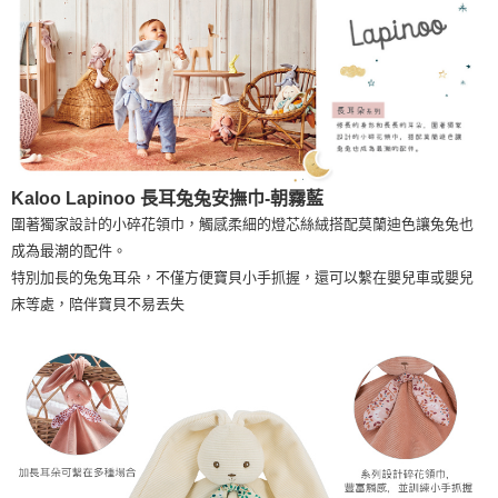
權轉讓予恩沛科技股份有限公司。
２．關於個人資料處理事宜，請瀏覽以下網址：
https://aftee.tw/terms/#terms3
３．未成年的使用者請事先徵得法定代理人或監護人之同意方可使用
「AFTEE先享後付」，若未經同意申辦者引起之損失，本公司不負相關責
任。
４．使用「AFTEE先享後付」時，將依據個別帳號之用戶狀況，依本公司即
時審查核予不同之上限額度；若仍有額度不足之情形，本公司將視審查結果
請求用戶進行身份認證。
５．嚴禁一人註冊多個帳號或使用他人資訊註冊。若發現惡意使用之情形，
Kaloo Lapinoo 長耳兔兔安撫巾-朝霧藍
恩沛科技股份有限公司將有權停止該用戶之使用額度並採取法律行動。
圍著獨家設計的小碎花領巾，觸感柔細的燈芯絲絨搭配莫蘭迪色讓兔兔也
成為最潮的配件。
特別加長的兔兔耳朵，不僅方便寶貝小手抓握，還可以繫在嬰兒車或嬰兒
床等處，陪伴寶貝不易丟失