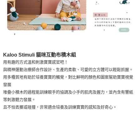
權轉讓予恩沛科技股份有限公司。
２．關於個人資料處理事宜，請瀏覽以下網址：
https://aftee.tw/terms/#terms3
３．未成年的使用者請事先徵得法定代理人或監護人之同意方可使用
「AFTEE先享後付」，若未經同意申辦者引起之損失，本公司不負相關責
任。
４．使用「AFTEE先享後付」時，將依據個別帳號之用戶狀況，依本公司即
時審查核予不同之上限額度；若仍有額度不足之情形，本公司將視審查結果
請求用戶進行身份認證。
５．嚴禁一人註冊多個帳號或使用他人資訊註冊。若發現惡意使用之情形，
Kaloo Stimuli 貓咪互動布積木組
恩沛科技股份有限公司將有權停止該用戶之使用額度並採取法律行動。
用有趣的方式溫和刺激寶寶感官吧！
與精神運動治療師合作設計、生產的柔軟、可愛的立方體可以輕鬆抓握。
用多種質地有助於培養寶寶的觸覺，對比鮮明的顏色和圖案幫助寶寶視覺
發展
堆疊小積木的過程能訓練眼手的協調及小手的肌肉及握力，並內含有響紙
等刺激聽力發展。
且不怕丟擲或碰撞，非常適合培養及訓練寶寶的感知及好奇心。