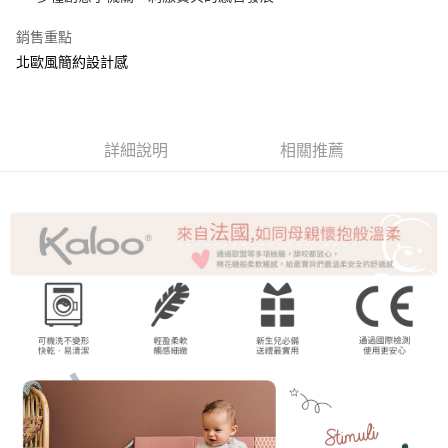
相關說明
銷售重點
【關於「AFTEE先享後付」】
ATM付款
AFTEE先享後付是「在收到商品之後才付款」的支付方式。 讓您購物簡單
北歐風簡約設計感
便利好安心！
貨到付款
１．簡單：不需註冊會員、不需綁卡、不需儲值。
２．便利：只要手機號碼，簡訊認證，即可結帳。
３．安心：先確認商品／服務後，再付款。
運送方式
詳細說明
相關推薦
【「AFTEE先享後付」結帳流程】
全家取貨付款
１．於結帳方式選擇「AFTEE先享後付」後，將跳轉至「AFTEE先享後付」
每筆NT$60，滿NT$1,500(含以上)免運費
結帳頁面，進行簡訊認證並確認金額後，即可完成結帳。
２．訂單成立數日內，您將收到繳費通知簡訊。
7-11取貨付款
３．收到繳費通知簡訊後14天內，點擊此簡訊中的連結，可透過四大超商／
ATM／網路銀行／等多元方式進行付款，方視為交易完成。
每筆NT$60，滿NT$1,500(含以上)免運費
※ 請注意：結帳手續完成當下不需立刻繳費，但若您需要取消訂單，請聯絡
購買商品的店家。未經商家同意取消之訂單仍視為有效，需透過AFTEE先享
宅配
後付繳納相關費用。
每筆NT$120，滿NT$1,500(含以上)免運費
※ 交易是否成功請以「AFTEE先享後付 」之結帳頁面顯示為準，若有關於
是否繳費成功／繳費後需取消欲退款等相關疑問，請聯繫「AFTEE先享後付
客戶支援中心」
https://netprotections.freshdesk.com/support/home
貨到付款
每筆NT$120，滿NT$1,500(含以上)免運費
【注意事項】
１．透過由恩沛科技股份有限公司提供之「AFTEE先享後付」服務完成之交
易，需依本服務之必要範圍內提供個人資料，並將交易相關給付款項請求債